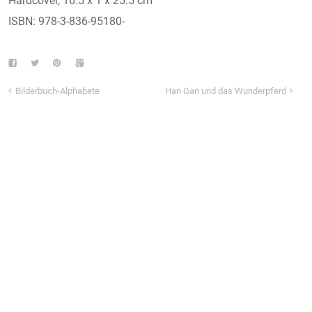
Hardcover, 16.5 x 1 x 25.5 cm
ISBN: 978-3-836-95180-
Bilderbuch-Alphabete
Han Gan und das Wunderpferd