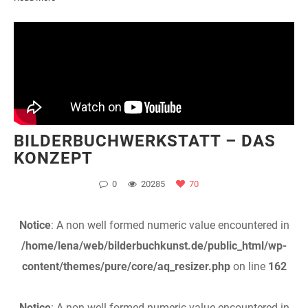
BILDERBUCHWERKSTATT – DAS
KONZEPT
0
20285
70
Notice
: A non well formed numeric value encountered in
/home/lena/web/bilderbuchkunst.de/public_html/wp-
content/themes/pure/core/aq_resizer.php
on line
162
Notice
: A non well formed numeric value encountered in